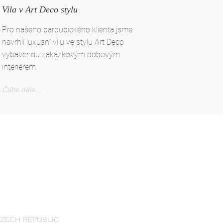
Vila v Art Deco stylu
Pro našeho pardubického klienta jsme
navrhli luxusní vilu ve stylu Art Deco
vybavenou zakázkovým dobovým
interiérem.
Čtěte dále...
 CZECH REPUBLIC