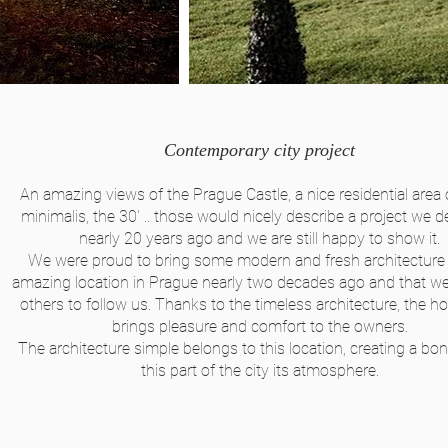
Contemporary city project
An amazing views of the Prague Castle, a nice residential area o
minimalis, the 30' .. those would nicely describe a project we 
nearly 20 years ago and we are still happy to show it.
We were proud to bring some modern and fresh architecture 
amazing location in Prague nearly two decades ago and that we
others to follow us. Thanks to the timeless architecture, the hou
brings pleasure and comfort to the owners.
The architecture simple belongs to this location, creating a bon
this part of the city its atmosphere.