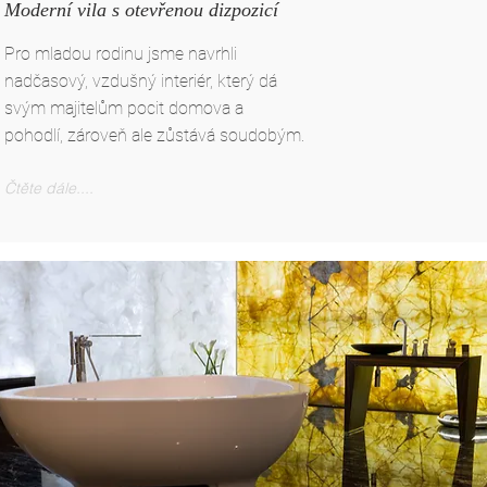
Moderní vila s otevřenou dizpozicí
Pro mladou rodinu jsme navrhli
nadčasový, vzdušný interiér, který dá
svým majitelům pocit domova a
pohodlí, zároveň ale zůstává soudobým.
Čtěte dále....