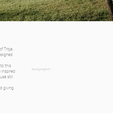
f Troja,
designed
to this
next project >
 inspired
se still
d giving