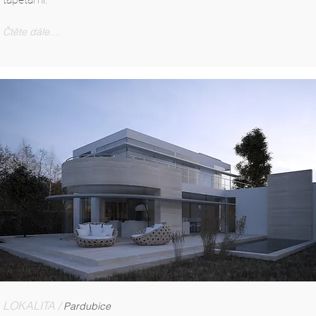
Čtěte dále....
LOKALITA /
Pardubice