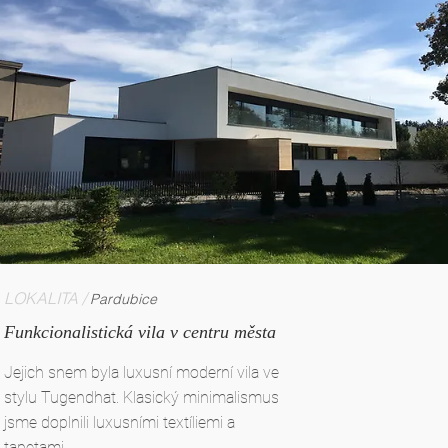
LOKALITA /
Pardubice
Funkcionalistická vila v centru města
Jejich snem byla luxusní moderní vila ve
stylu Tugendhat. Klasický minimalismus
jsme doplnili luxusními textíliemi a
tapetami.