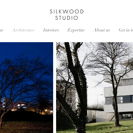
SILKWOOD
STUDIO
me
Architecture
Interiors
Expertise
About us
Get in 