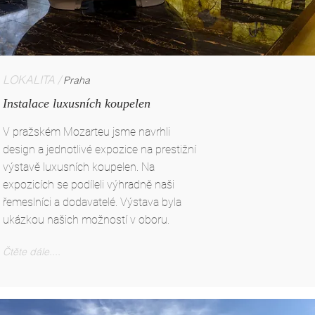
LOKALITA /
Praha
Instalace luxusních koupelen
V pražském Mozarteu jsme navrhli
design a jednotlivé expozice na prestižní
výstavě luxusních koupelen. Na
expozicích se podíleli výhradně naši
řemeslníci a dodavatelé. Výstava byla
ukázkou našich možností v oboru.
Čtěte dále....