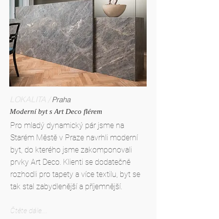
LOKALITA /
Praha
Moderní byt s Art Deco flérem
Pro mladý dynamický pár jsme na
Starém Městě v Praze navrhli moderní
byt, do kterého jsme zakomponovali
prvky Art Deco. Klienti se dodatečně
rozhodli pro tapety a více textilu, byt se
tak stal zabydlenější a příjemnější.
Čtěte dále....