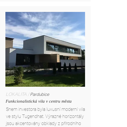
LOKALITA /
Pardubice
Funkcionalistická vila v centru města
Snem investora byla luxusní moderní vila
ve stylu Tugendhat. Výrazné horizontály
jsou akcentovány obklady z přírodního