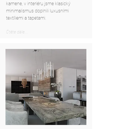
kamene, v interiéru jsme klasický
minimalismus doplnili luxusními
textíliemi a tapetami.
Čtěte dále....