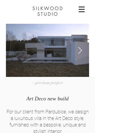
< previous project
Art Deco new build
For our client from Pardubice, we design
a luxurious villa in the Art Deco style,
furnished with a bespoke, unique and
stylish interior.